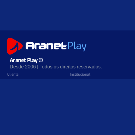
Aranet Play ©
Desde 2006 | Todos os direitos reservados.
Cliente
Institucional
Teste De Velocidade
Sobre Nós
Perguntas Frequentes
Nossos Apoiadores
Minha Aranet Play
Política De Privacidade
Central De Ajuda
Contratos
Nossos Lojas
Tutoriais