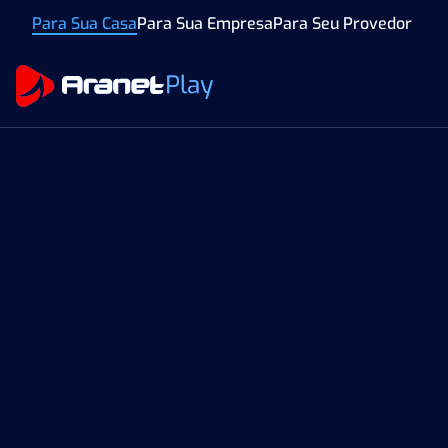
Para Sua Casa
Para Sua Empresa
Para Seu Provedor
Viabilidade Técnica
Planos
Teste De Velocidade
2ª Via Da Fatura