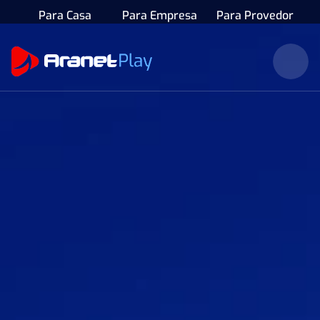
Para Casa
Para Empresa
Para Provedor
Viabilidade Técnica
Planos
Teste De Velocidade
2ª Via Da Fatura
Apps
Minha Aranet Play