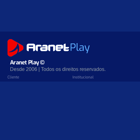
Aranet Play ©
Desde 2006 | Todos os direitos reservados.
Cliente
Institucional
Teste De Velocidade
Sobre Nós
Perguntas Frequentes
Nossos Apoiadores
Minha Aranet Play
Política De Privacidade
Central De Ajuda
Contratos
Nossos Lojas
Tutoriais